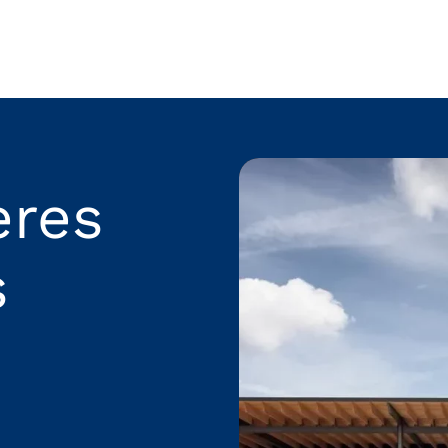
ères
s