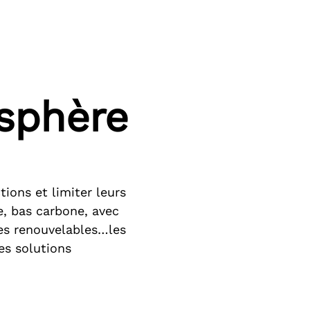
isphère
ions et limiter leurs
e, bas carbone, avec
es renouvelables…les
es solutions