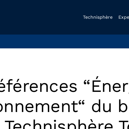
Technisphère
Expe
éférences “Éner
onnement“ du b
 Technisphère 