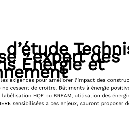
 d’étude Techn
se : expert des
ns Énergie et
onnement
les exigences pour améliorer l’impact des construct
ne cessent de croitre. Bâtiments à énergie positiv
 labélisation HQE ou BREAM, utilisation des énergi
RE sensibilisées à ces enjeux, sauront proposer d