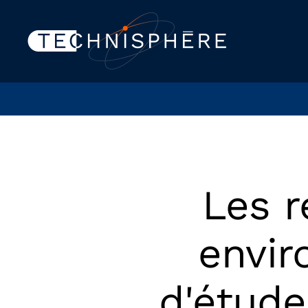
Les r
envir
d'étude