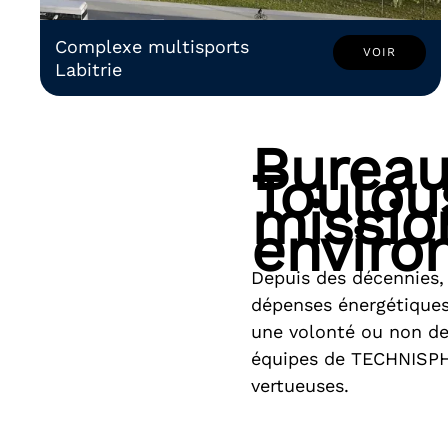
Complexe multisports
VOIR
Labitrie
Bureau
Toulou
missio
envir
Depuis des décennies, 
dépenses énergétiques 
une volonté ou non de
équipes de TECHNISPHE
vertueuses.